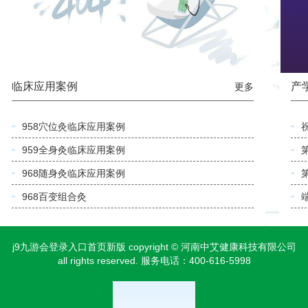
临床应用案例
产
更多
958穴位灸临床应用案例
959全身灸临床应用案例
968随身灸临床应用案例
968百变组合灸
j9九游会登录入口首页新版 copyright © 河南中艾健康科技有限公司
all rights reserved. 服务电话：400-616-5998