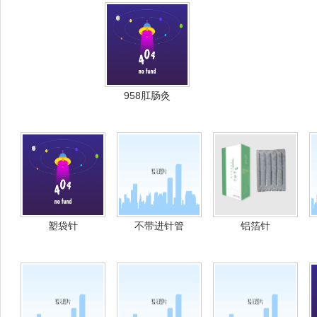
958肛肠灸
塑袋针
不带进针管
铝箔针