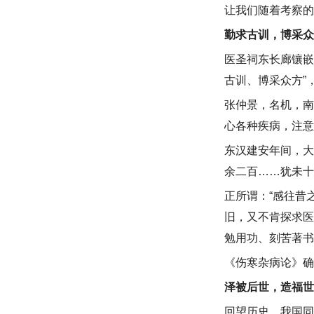
让我们随着考察的
勤求古训，博采众
医圣祠东长廊镶嵌
古训、博采众方”
张仲景，名机，南
心各种疾病，注意
东汉建安年间，大
余二百……犹未十
正所谓：“感往昔
旧，又不肯探求医
勉用功、刻苦著书
《伤寒杂病论》确
泽被后世，造福世
回望历史，我国同