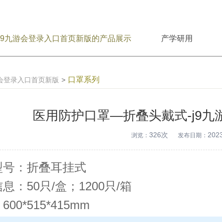
j9九游会登录入口首页新版的产品展示
产学研用
口罩系列
游会登录入口首页新版
>
医用防护口罩—折叠头戴式-j9
326次
202
浏览：
发布日期：
型号：折叠耳挂式
息：50只/盒；1200只/箱
：
600*515*415mm