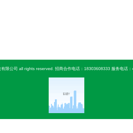
限公司 all rights reserved. 招商合作电话：18303608333 服