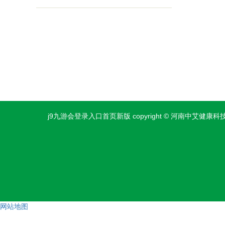
j9九游会登录入口首页新版 copyright © 河南中艾健康科技有
网站地图