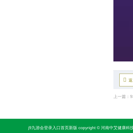
返
上一篇：9
j9九游会登录入口首页新版 copyright © 河南中艾健康科技有