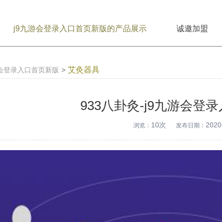
j9九游会登录入口首页新版的产品展示
诚邀加盟
艾灸器具
游会登录入口首页新版
>
933八卦灸-j9九游会登
10次
2020
浏览：
发布日期：